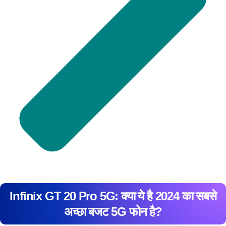
Infinix GT 20 Pro 5G: क्या ये है 2024 का सबसे
अच्छा बजट 5G फोन है?